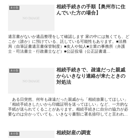
相続手続きの手順【奥州市に住
未分類
んでいた方の場合】
遺言書がないか遺品整理をして確認します 家の中には無くても、ど
こか（誰か）に預けている、託している可能性もあります。■法務
局（自筆証書遺言書保管制度）■友人や知人■士業の事務所（弁護
士・司法書士・行政書士など）■公証役場（公正証書遺...
相続手続きで、疎遠だった親戚
未分類
からいきなり連絡が来たときの
対処法
ある日突然、何年も疎遠だった親戚から「相続放棄してほしい」
「相続手続きしたいから印鑑証明を送ってほしい」など、一方的な
手紙が送られてくることがあります。相続手続きに自分の協力が必
要なのは分かっていても、いきなり書類に署名捺印してと言われ...
相続財産の調査
未分類